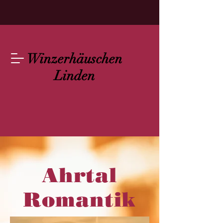
Winzerhäuschen
Linden
Ahrtal
Romantik